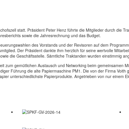
ofszell statt. Präsident Peter Henz führte die Mitglieder durch die Tr
Jahresberichts sowie die Jahresrechnung und das Budget.
erungswahlen des Vorstands und der Revisoren auf dem Programm. R
tglied. Der Präsident dankte ihm herzlich für seine wertvolle Mitarbe
en sowie die Geschäftsstelle. Sämtliche Traktanden wurden einstimmig 
genheit zum gemütlichen Austausch und Networking beim gemeinsamen Mi
undiger Führung die alte Papiermaschine PM1. Die von der Firma Voith
papier unterschiedlichste Papierprodukte. Angetrieben von nur einem Ele