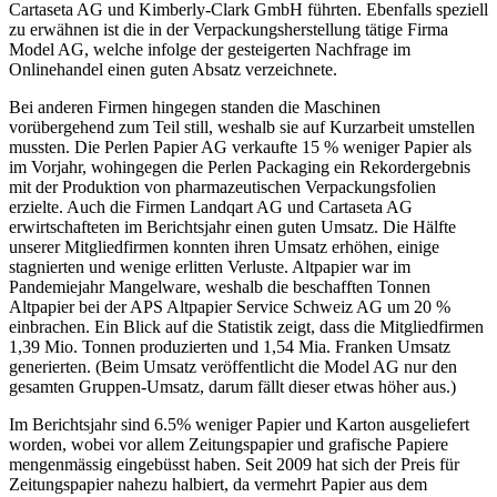
Cartaseta AG und Kimberly-Clark GmbH führten. Ebenfalls speziell
zu erwähnen ist die in der Verpackungsherstellung tätige Firma
Model AG, welche infolge der gesteigerten Nachfrage im
Onlinehandel einen guten Absatz verzeichnete.
Bei anderen Firmen hingegen standen die Maschinen
vorübergehend zum Teil still, weshalb sie auf Kurzarbeit umstellen
mussten. Die Perlen Papier AG verkaufte 15 % weniger Papier als
im Vorjahr, wohingegen die Perlen Packaging ein Rekordergebnis
mit der Produktion von pharmazeutischen Verpackungsfolien
erzielte. Auch die Firmen Landqart AG und Cartaseta AG
erwirtschafteten im Berichtsjahr einen guten Umsatz. Die Hälfte
unserer Mitgliedfirmen konnten ihren Umsatz erhöhen, einige
stagnierten und wenige erlitten Verluste. Altpapier war im
Pandemiejahr Mangelware, weshalb die beschafften Tonnen
Altpapier bei der APS Altpapier Service Schweiz AG um 20 %
einbrachen. Ein Blick auf die Statistik zeigt, dass die Mitgliedfirmen
1,39 Mio. Tonnen produzierten und 1,54 Mia. Franken Umsatz
generierten. (Beim Umsatz veröffentlicht die Model AG nur den
gesamten Gruppen-Umsatz, darum fällt dieser etwas höher aus.)
Im Berichtsjahr sind 6.5% weniger Papier und Karton ausgeliefert
worden, wobei vor allem Zeitungspapier und grafische Papiere
mengenmässig eingebüsst haben. Seit 2009 hat sich der Preis für
Zeitungspapier nahezu halbiert, da vermehrt Papier aus dem