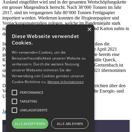
Ausland eingeführt wird und in der gesamten Wertschöpfungskette
ein grosser Margendruck herrscht. Nach 38‘000 Tonnen im Jahr
2017, sind im vergangenen Jahr 80‘000 Tonnen Fertigpapier
importiert worden. Wiederum konnten die Hygienepapiere und
Verpackungsmaterialien zulegen, welche im Pandemiejahr stark
×
nachgefragt wurden. Der Verbrauch von Papier und Karton nahm in
der Schweiz im Berichtsjahr um 7.43% ab.
Diese Webseite verwendet
Cookies.
Im November 2020 kündigte Kimberly-Clark an, dass die
Papierfabrik in Niederbipp verkauft oder per Ende April 2021
Wir verwenden Cookies, um die
geschlossen werden soll. Letzten Dezember konnte bereits eine
Benutzerfreundlichkeit unserer Website zu
Käuferin präsentiert werden: Die Unternehmerfamilie Queck,
verbessern. Durch die weitere Nutzung
welche bereits Eigentümerin der Cartaseta AG in Gretzenbach ist
unserer Webseite stimmen Sie der
und welche das Werk in Niederbipp per 1. Mai 2021 übernommen
hat.
Verwendung von Cookies gemäss unserer
Cookie-Richtlinie zu.
Weitere Informationen
Den gesamten Jahresbericht 2020 mit weiteren Berichten über den
Verband, mit Statistiken, mit Informationen über die Energie- und
PERFORMANCE
Umweltpolitik und Mehr finden Sie nachfolgend.
TARGETING
UNKLASSIFIZIERTE
Jahresbericht öffnen
2026 © Copyright SPKF
ALLE AKZEPTIEREN
ALLE ABLEHNEN