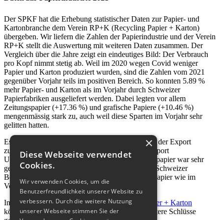
Der SPKF hat die Erhebung statistischer Daten zur Papier- und
Kartonbranche dem Verein RP+K (Recycling Papier + Karton)
übergeben. Wir liefern die Zahlen der Papierindustrie und der Verein
RP+K stellt die Auswertung mit weiteren Daten zusammen. Der
Vergleich über die Jahre zeigt ein eindeutiges Bild: Der Verbrauch
pro Kopf nimmt stetig ab. Weil im 2020 wegen Covid weniger
Papier und Karton produziert wurden, sind die Zahlen vom 2021
gegenüber Vorjahr teils im positiven Bereich. So konnten 5.89 %
mehr Papier- und Karton als im Vorjahr durch Schweizer
Papierfabriken ausgeliefert werden. Dabei legten vor allem
Zeitungspapier (+17.36 %) und grafische Papiere (+10.46 %)
mengenmässig stark zu, auch weil diese Sparten im Vorjahr sehr
gelitten hatten.
×
Es wurde weniger Papier importiert, wohingegen der Export
zulegen konnte. Der berechnete Wert für Nettoimport
Diese Webseite verwendet
Umverpackungen hat sich um 3 % verringert. Altpapier war sehr
Cookies.
gesucht und teils herrschten Lieferengpässe. Die Schweizer
Bevölkerung sammelte jedoch gleich fleissig Altpapier wie im
Wir verwenden Cookies, um die
Vorjahr.
Benutzerfreundlichkeit unserer Website zu
verbessern. Durch die weitere Nutzung
Im statistischen
Jahresbericht von Recycling Papier + Karton
unserer Webseite stimmen Sie der
können die Zahlen nachgesehen werden und weitere Schlüsse