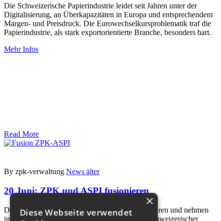
Die Schweizerische Papierindustrie leidet seit Jahren unter der
Digitalisierung, an Überkapazitäten in Europa und entsprechendem
Margen- und Preisdruck. Die Eurowechselkursproblematik traf die
Papierindustrie, als stark exportorientierte Branche, besonders hart.
Mehr Infos
Read More
By zpk-verwaltung
News älter
20 Juni:
ZPK und ASPI fusionieren
×
Der Industrieverband ZPK und der ASPI fusionieren und nehmen
Diese Webseite verwendet
im neu gegründeten Verband SPKF (Verband Schweizerischer