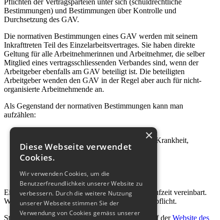
Pflichten der Vertragsparteien unter sich (schuldrechtliche
Bestimmungen) und Bestimmungen über Kontrolle und
Durchsetzung des GAV.
Die normativen Bestimmungen eines GAV werden mit seinem
Inkrafttreten Teil des Einzelarbeitsvertrages. Sie haben direkte
Geltung für alle Arbeitnehmerinnen und Arbeitnehmer, die selber
Mitglied eines vertragsschliessenden Verbandes sind, wenn der
Arbeitgeber ebenfalls am GAV beteiligt ist. Die beteiligten
Arbeitgeber wenden den GAV in der Regel aber auch für nicht-
organisierte Arbeitnehmende an.
Als Gegenstand der normativen Bestimmungen kann man
aufzählen:
Lohn, 13. Monatslohn, Entschädigungen
×
Lohnfortzahlung bei Verhinderung wegen Krankheit,
Diese Webseite verwendet
Mutterschaft und Militärdienst
Cookies.
Ferien
Arbeitszeitvorschriften
Wir verwenden Cookies, um die
Erweiterung des Kündigungsschutzes
Benutzerfreundlichkeit unserer Website zu
Ein GAV wird meistens mit einer bestimmten Laufzeit vereinbart.
verbessern. Durch die weitere Nutzung
Während der Laufzeit besteht beidseitig Friedenspflicht.
unserer Webseite stimmen Sie der
Verwendung von Cookies gemäss unserer
Statistischen Angaben zu den GAV finden Sie auf der
Website des