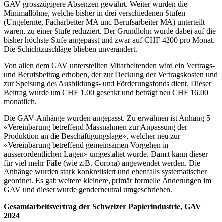
GAV grosszügigere Absenzen gewährt. Weiter wurden die
Minimallöhne, welche bisher in drei verschiedenen Stufen
(Ungelernte, Facharbeiter MA und Berufsarbeiter MA) unterteilt
waren, zu einer Stufe reduziert. Der Grundlohn wurde dabei auf die
bisher höchste Stufe angepasst und zwar auf CHF 4200 pro Monat.
Die Schichtzuschläge blieben unverändert.
Von allen dem GAV unterstellten Mitarbeitenden wird ein Vertrags-
und Berufsbeitrag erhoben, der zur Deckung der Vertragskosten und
zur Speisung des Ausbildungs- und Förderungsfonds dient. Dieser
Beitrag wurde um CHF 1.00 gesenkt und beträgt neu CHF 16.00
monatlich.
Die GAV-Anhänge wurden angepasst. Zu erwähnen ist Anhang 5
«Vereinbarung betreffend Massnahmen zur Anpassung der
Produktion an die Beschäftigungslage», welcher neu zur
«Vereinbarung betreffend gemeinsamen Vorgehen in
ausserordentlichen Lagen» umgestaltet wurde. Damit kann dieser
für viel mehr Fälle (wie z.B. Corona) angewendet werden. Die
Anhänge wurden stark konkretisiert und ebenfalls systematischer
geordnet. Es gab weitere kleinere, primär formelle Änderungen im
GAV und dieser wurde genderneutral umgeschrieben.
Gesamtarbeitsvertrag der Schweizer Papierindustrie,
GAV
2024