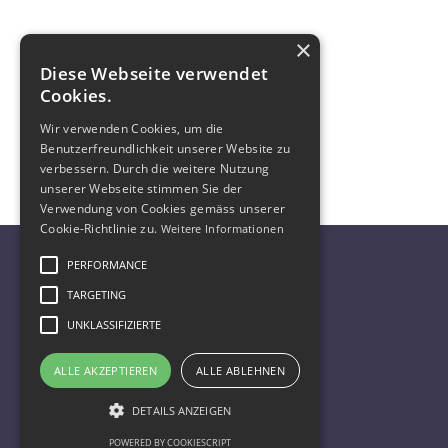
×
Diese Webseite verwendet
Cookies.
JAHRESBERICHT 2024
Wir verwenden Cookies, um die
Benutzerfreundlichkeit unserer Website zu
verbessern. Durch die weitere Nutzung
unserer Webseite stimmen Sie der
Verwendung von Cookies gemäss unserer
Cookie-Richtlinie zu.
Weitere Informationen
2026 © Copyright SPKF
PERFORMANCE
TARGETING
UNKLASSIFIZIERTE
Datenschutzhinweis
|
Impressum
ALLE AKZEPTIEREN
ALLE ABLEHNEN
DETAILS ANZEIGEN
POWERED BY COOKIESCRIPT