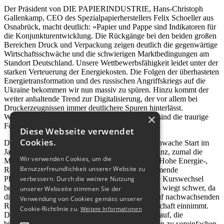
Der Präsident von DIE PAPIERINDUSTRIE, Hans-Christoph
Gallenkamp, CEO des Spezialpapierherstellers Felix Schoeller aus
Osnabrück, macht deutlich: «Papier und Pappe sind Indikatoren für
die Konjunkturentwicklung. Die Rückgänge bei den beiden großen
Bereichen Druck und Verpackung zeigen deutlich die gegenwärtige
Wirtschaftsschwäche und die schwierigen Marktbedingungen am
Standort Deutschland. Unsere Wettbewerbsfähigkeit leidet unter der
starken Verteuerung der Energiekosten. Die Folgen der überhasteten
Energietransformation und des russischen Angriffskriegs auf die
Ukraine bekommen wir nun massiv zu spüren. Hinzu kommt der
weiter anhaltende Trend zur Digitalisierung, der vor allem bei
Druckerzeugnissen immer deutlichere Spuren hinterlässt.
×
Werksschließungen und Maschinenstilllegungen sind die traurige
Folge.»
Diese Webseite verwendet
Cookies.
Der Einbruch des vergangenen Jahres und der schwache Start im
Jahr 2024 geht vielen Unternehmen an die Substanz, zumal die
Wir verwenden Cookies, um die
Mengenentwicklung schon 2022 rückläufig war. Hohe Energie-,
Benutzerfreundlichkeit unserer Website zu
Rohstoff- und Transportkosten sowie eine zunehmende
Planungsunsicherheit durch kurzfristige politische Kurswechsel
verbessern. Durch die weitere Nutzung
belasten die Branche auch im laufenden Jahr. Das wiegt schwer, da
unserer Webseite stimmen Sie der
die Papierindustrie eine wichtige Rolle für eine auf nachwachsenden
Verwendung von Cookies gemäss unserer
Rohstoffen basierende, industrielle Kreislaufwirtschaft einnimmt.
Cookie-Richtlinie zu.
Weitere Informationen
Der Verband fordert die Politik deshalb dringend auf, die
bürokratischen und regulatorischen Anforderungen zu vereinfachen,