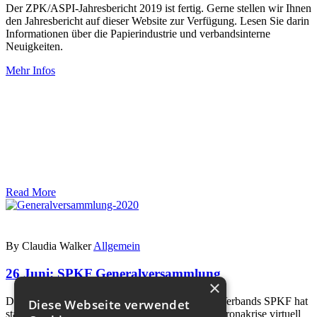
Der ZPK/ASPI-Jahresbericht 2019 ist fertig. Gerne stellen wir Ihnen
den Jahresbericht auf dieser Website zur Verfügung. Lesen Sie darin
Informationen über die Papierindustrie und verbandsinterne
Neuigkeiten.
Mehr Infos
Read More
By Claudia Walker
Allgemein
26 Juni:
SPKF Generalversammlung
×
Die erste Generalversammlung des fusionierten Verbands SPKF hat
Diese Webseite verwendet
stattgefunden. Leider musste diese infolge der Coronakrise virtuell